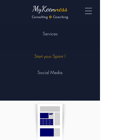
MyKeen
ness
Consulting
✪
Coaching
Services
Start your Sprint !
Social Media