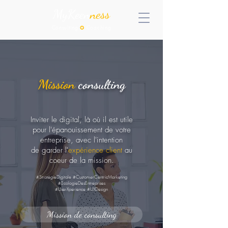
MyKeen
ness
Consulting
✪
Coaching
Mission
consulting
Inviter le digital, là où il est utile
pour l'épanouissement de votre
entreprise, avec l'intention
de garder l'
expérience client
au
coeur de la mission.
#StratégieDigitale #CustomerCentricMarketing
#EcologieDesEntreprises
#UserXperience #UXDesign
Mission de consulting