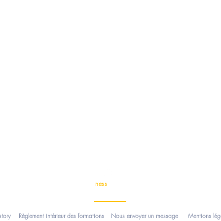
©
MyKeen
ness
, depuis 2009
story
Règlement intérieur des formations
Nous envoyer un message
Mentions lég