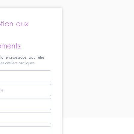
ption aux
ements
laire ci-dessous, pour être
es ateliers pratiques.