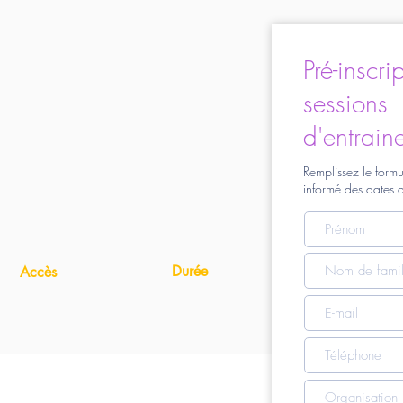
Pré-inscri
sessions
d'entrain
Remplissez le formu
informé des dates d
Durée
Accès