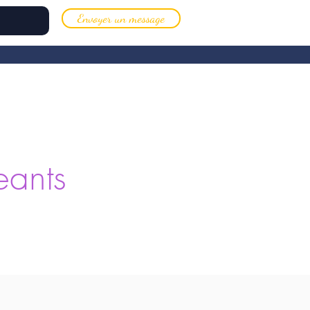
Envoyer un message
eants