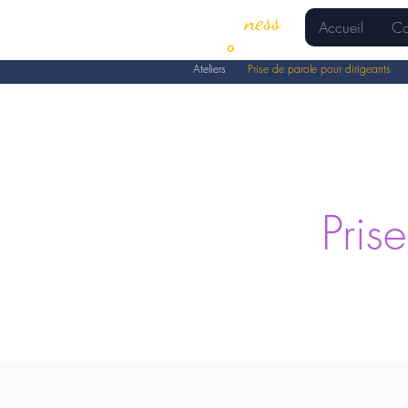
MyKeen
ness
Accueil
Co
Consulting
✪
Coaching
Ateliers
Prise de parole pour dirigeants
Pris