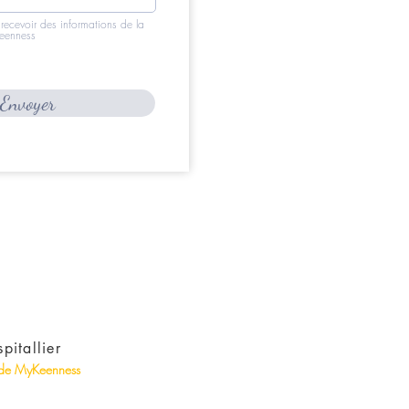
 recevoir des informations de la
eenness
Envoyer
spitallier
 de MyKeenness