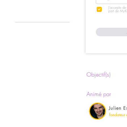
J’accepte de
part de MyK
Objectif(s)
Animé par
Julien E
Fondateur