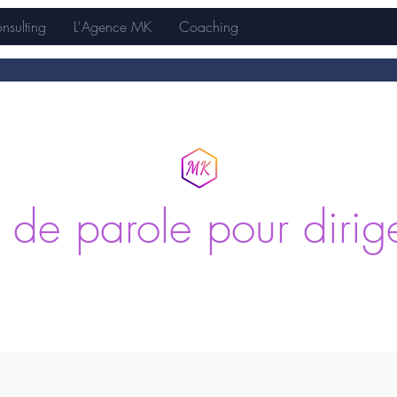
nsulting
L'Agence MK
Coaching
e de parole pour dirig