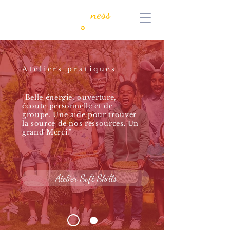
MyKeen
ness
Consulting
✪
Coaching
Ateliers pratiques
"Belle énergie, ouverture,
écoute personnelle et de
groupe. Une aide pour trouver
la source de nos ressources. Un
grand Merci."
Atelier Soft Skills