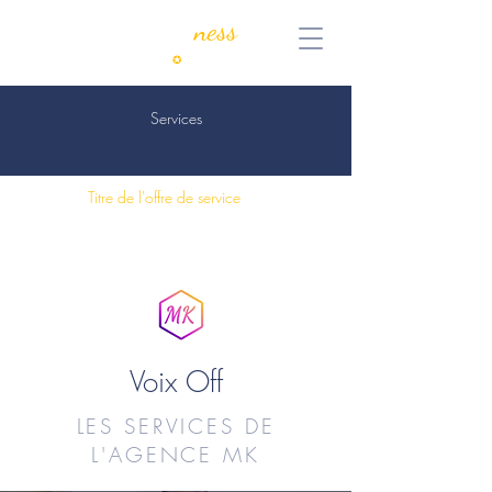
MyKeen
ness
Consulting
✪
Coaching
Services
Titre de l'offre de service
Voix Off
LES SERVICES DE
L'AGENCE MK