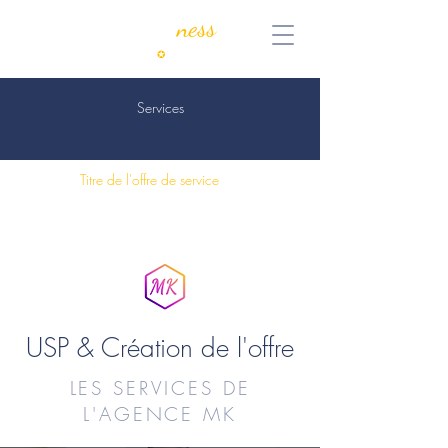
MyKeen
ness
Consulting
✪
Coaching
Services
Titre de l'offre de service
USP & Création de l'offre
LES SERVICES DE
L'AGENCE MK