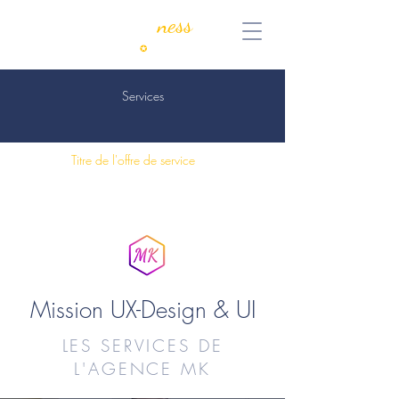
MyKeen
ness
Consulting
✪
Coaching
Services
Titre de l'offre de service
Mission UX-Design & UI
LES SERVICES DE
L'AGENCE MK