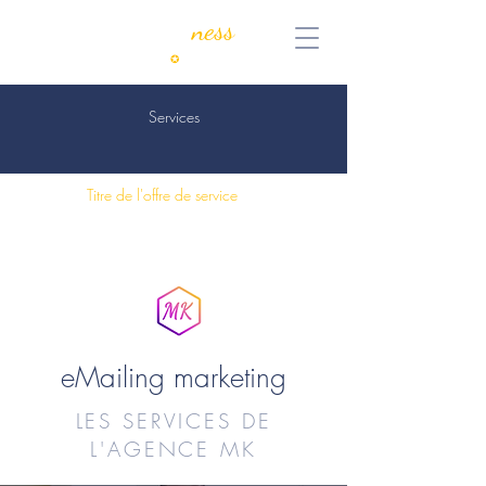
MyKeen
ness
Consulting
✪
Coaching
Services
Titre de l'offre de service
eMailing marketing
LES SERVICES DE
L'AGENCE MK