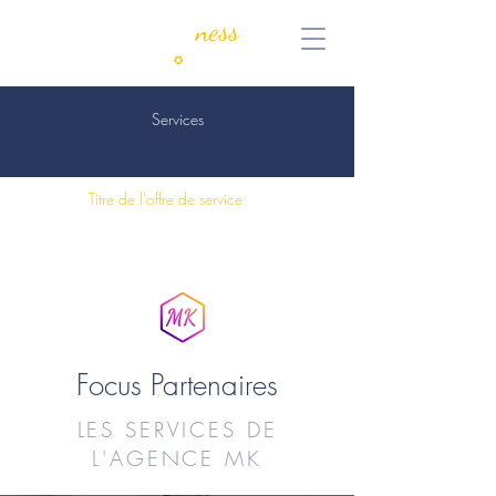
MyKeen
ness
Consulting
✪
Coaching
Services
Titre de l'offre de service
Focus Partenaires
LES SERVICES DE
L'AGENCE MK