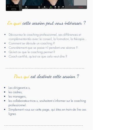
En quoi
cette session peut vous intéresser ?
Découvrez le coaching professionnel, ses différences et
complémentarités avec le conseil, la formation, la thérapie...
Comment se déroule un coaching ?
Concrètement que se passe t-il pendant une séance ?
Qu'est ce que le coaching permet ?
Coach certifié, qu'est ce que cela veut dire ?
Pour qui
est destinée cette session ?
Les dirigeant.e.s,
les cadres,
les managers,
les collaborateur.trice.s, souhaitant s'informer sur le coaching
professionnel.
Simplement vous sur cette page, qui êtes en train de lire ces
lignes