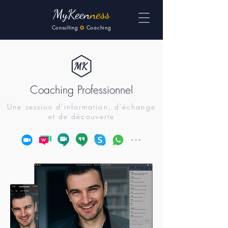
MyKeen
ness
Consulting
✪
Coaching
Coaching Professionnel
Une session d'information, d'échange
et de découverte