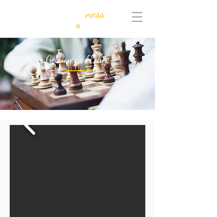
MyKeen
ness
Consulting
✪
Coaching
Gestion de l'Echec