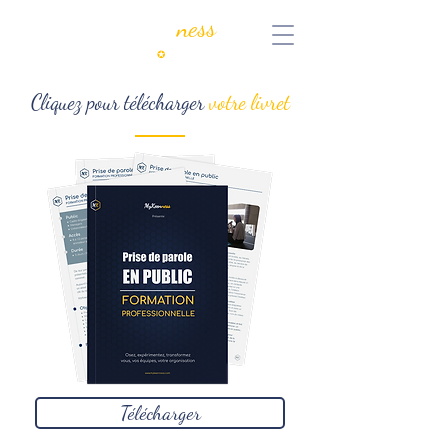
MyKeen
ness
Consulting
✪
Coaching
Cliquez pour télécharger
votre livret
Télécharger