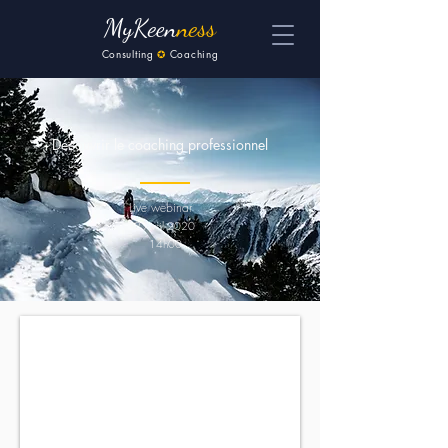
MyKeen
ness
Consulting
✪
Coaching
Découvrir le coaching professionnel
Live webinar
2 Avril 2020
14h00