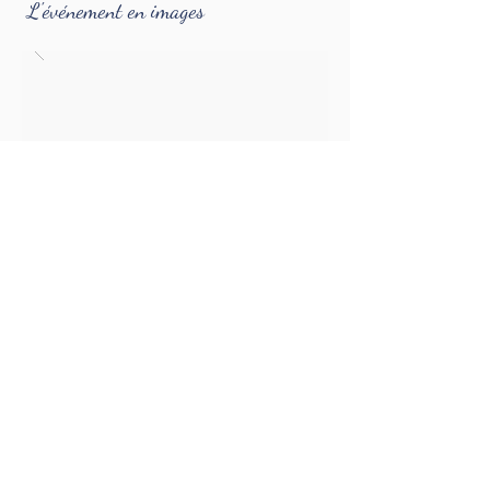
L'événement en images
©
MyKeen
ness
, depuis 2009
Backstory
Règlement intérieur des formations